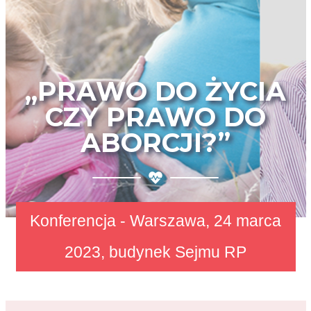
„PRAWO DO ŻYCIA
CZY PRAWO DO
ABORCJI?”
Konferencja - Warszawa, 24 marca
2023, budynek Sejmu RP